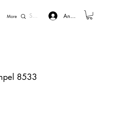
Kunden - Login
Anmelden
More
empel 8533