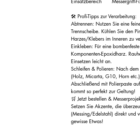
Einsatzbereich
Messergriff-F
🛠️ Profi-Tipps zur Verarbeitung:
Abtrennen: Nutzen Sie eine fein
Trennscheibe. Kühlen Sie den Pin
Harzes/Klebers im Inneren zu v
Einkleben: Für eine bombenfeste
Komponenten-Epoxidharz. Rauhe
Einsetzen leicht an.
Schleifen & Polieren: Nach dem 
(Holz, Micarta, G10, Horn etc.) 
Abschließend mit Polierpaste a
kommt so perfekt zur Geltung!
🛒 Jetzt bestellen & Messerproje
Setzen Sie Akzente, die überze
(Messing/Edelstahl) direkt und 
gewisse Etwas!