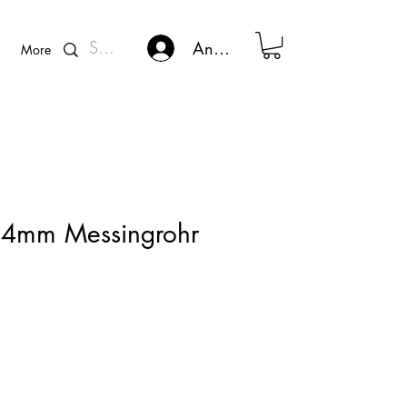
Kunden - Login
Anmelden
More
 4mm Messingrohr
ce