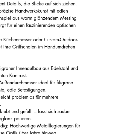
nt Details, die Blicke auf sich ziehen.
räzise Handwerkskunst mit edlen
enspiel aus warm glänzendem Messing
rgt für einen faszinierenden optischen
le Küchenmesser oder Custom-Outdoor-
et Ihre Griffschalen im Handumdrehen
ligraner Innenaufbau aus Edelstahl und
nten Kontrast.
Außendurchmesser ideal für filigrane
te, edle Befestigungen.
eicht problemlos für mehrere
.
klebt und gefüllt – lässt sich sauber
hglanz polieren.
dig: Hochwertige Metalllegierungen für
se Optik über Jahre hinweg.