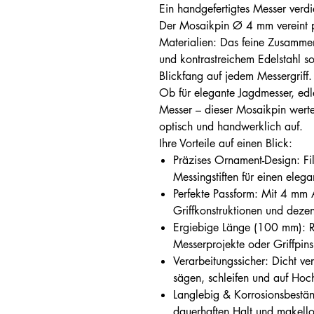
Ein handgefertigtes Messer verdie
Der Mosaikpin Ø 4 mm vereint p
Materialien: Das feine Zusamm
und kontrastreichem Edelstahl so
Blickfang auf jedem Messergriff.
Ob für elegante Jagdmesser, ed
Messer – dieser Mosaikpin wert
optisch und handwerklich auf.
Ihre Vorteile auf einen Blick:
Präzises Ornament-Design: Fi
Messingstiften für einen elega
Perfekte Passform: Mit 4 mm 
Griffkonstruktionen und dezen
Ergiebige Länge (100 mm): R
Messerprojekte oder Griffpins
Verarbeitungssicher: Dicht ver
sägen, schleifen und auf Hoc
Langlebig & Korrosionsbestän
dauerhaften Halt und makello