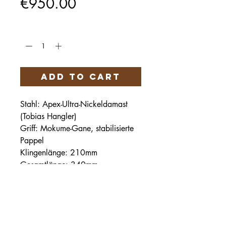
Price
€950.00
Quantity
*
Add to Cart
Stahl: Apex-Ultra-Nickeldamast
(Tobias Hangler)
Griff: Mokume-Gane, stabilisierte
Pappel
Klingenlänge: 210mm
Gesamtlänge: 340mm
Härteservice
AGB
Impressum