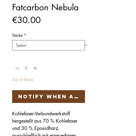
Fatcarbon Nebula
Price
€30.00
Stärke
*
Quantity
*
Out of Stock
Notify When Available
Kohlefaser-Verbundwerkstoff
hergestellt aus 70 % Kohlefaser
und 30 % Epoxidharz,
ausschließlich mit erneuerbarer