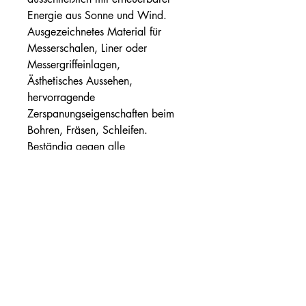
Energie aus Sonne und Wind.
Ausgezeichnetes Material für
Messerschalen, Liner oder
Messergriffeinlagen,
Ästhetisches Aussehen,
hervorragende
Zerspanungseigenschaften beim
Bohren, Fräsen, Schleifen.
Beständig gegen alle
Reinigungsmittel, Öle, Fette,
schwache Säuren. Es kann poliert
oder lackiert werden.
In dem Maß
150x50x4mm oder
150x50x5mm erhältlich!
Härteservice
AGB
Impressum