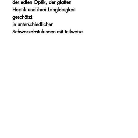
der edlen Optik, der glatten
Haptik und ihrer Langlebigkeit
geschätzt.
in unterschiedlichen
Schwarzabstufungen mit teilweise
weißen Linien.
Durchmesser: 38 mm, Dicke: 6
oder 12 mm
Härteservice
AGB
Impressum
Datenschutz
Vertrag widerrufen